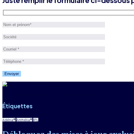
Étiquettes
Adéna®
Anthélia®
IPL