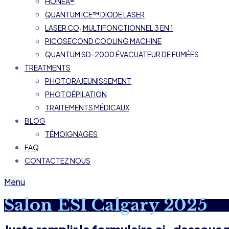
HONEA®
QUANTUM ICE™ DIODE LASER
LASER CO₂ MULTIFONCTIONNEL 3 EN 1
PICOSECOND COOLING MACHINE
QUANTUM SD-2000 ÉVACUATEUR DE FUMÉES
TREATMENTS
PHOTORAJEUNISSEMENT
PHOTOÉPILATION
TRAITEMENTS MÉDICAUX
BLOG
TÉMOIGNAGES
FAQ
CONTACTEZ NOUS
Menu
Salon ESI Calgary 2025
Juste remplir le formulaire ci-dessous 