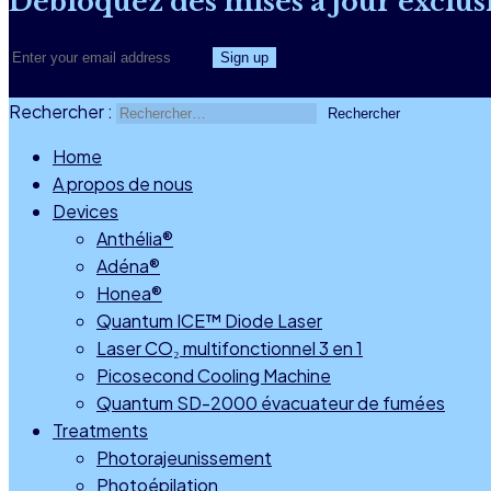
Débloquez des mises à jour exclusi
Rechercher :
Home
A propos de nous
Devices
Anthélia®
Adéna®
Honea®
Quantum ICE™ Diode Laser
Laser CO₂ multifonctionnel 3 en 1
Picosecond Cooling Machine
Quantum SD-2000 évacuateur de fumées
Treatments
Photorajeunissement
Photoépilation